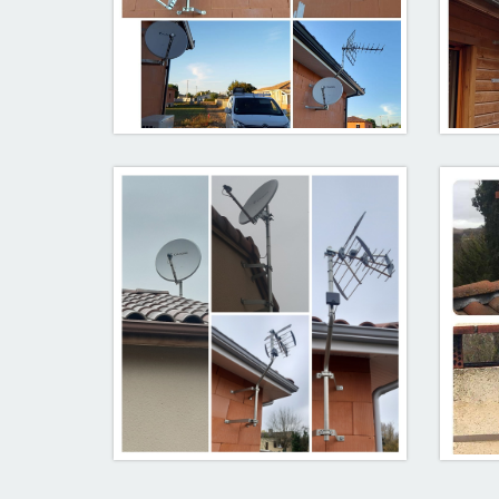
Parabole / antenne UHF
Equi
Pamiers 09100
réc
Pa