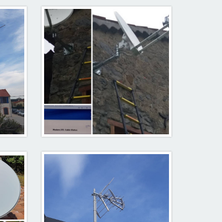
 zing
fixation/Support Mural pour
antenne TNT
Pose parabole pour Nordnet