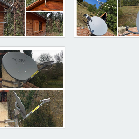
pement de 12 chalets en
Parabole internet Nor
eption satellite. 09400
Alliat 09400
Mercus
rabole Nordnet Neosat