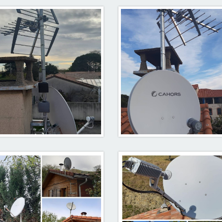
nne UHF avec couplage
Antenne UHF avec tuile
parabole