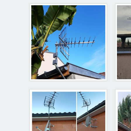
Antenne tv
Ante
Sous les tropiques .... 09120
Varilhes