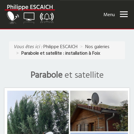
Ouvri
le
men
ACCUEIL
Vous êtes ici :
Philippe ESCAICH
Nos galeries
PRÉSENTATION
Parabole et satellite : installation à Foix
ACTUALITÉS
Parabole
et satellite
RÉALISATIONS
ANTENNES TV ET SATELLITE
TÉLÉVISION
ALARME ET VIDÉOSURVEILLANCE