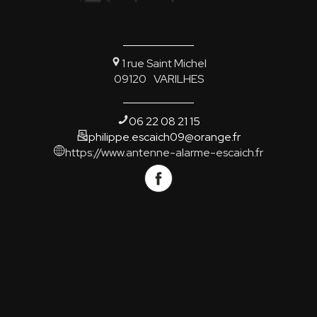
1 rue Saint Michel
09120
VARILHES
06 22 08 21 15
philippe.escaich09@orange.fr
https://www.antenne-alarme-escaich.fr