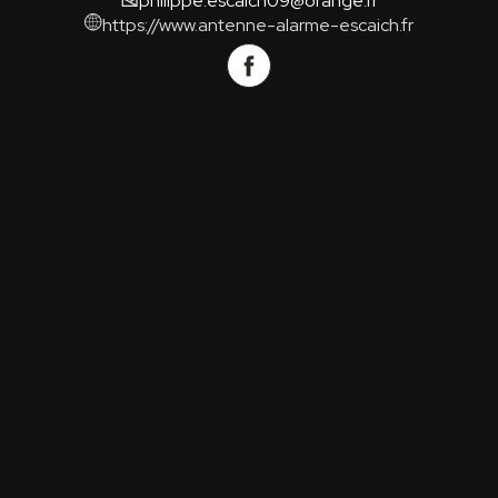
philippe.escaich09@orange.fr
https://www.antenne-alarme-escaich.fr