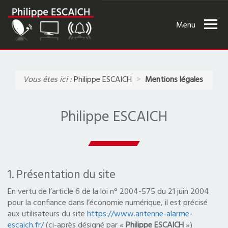
Ouvri
le
men
ACCUEIL
Vous êtes ici :
Philippe ESCAICH
Mentions légales
PRÉSENTATION
Philippe ESCAICH
ACTUALITÉS
RÉALISATIONS
ANTENNES TV ET SATELLITE
1. Présentation du site
TÉLÉVISION
En vertu de l’article 6 de la loi n° 2004-575 du 21 juin 2004
pour la confiance dans l’économie numérique, il est précisé
aux utilisateurs du site
https://www.antenne-alarme-
ALARME ET VIDÉOSURVEILLANCE
escaich.fr/
(ci-après désigné par «
Philippe ESCAICH
»)